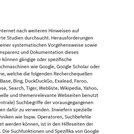
nternet nach weiteren Hinweisen auf
ierte Studien durchsucht. Herausforderungen
n einer systematischen Vorgehensweise sowie
ansparenz und Dokumentation dieses
 können gängige oder spezifische
hmaschinen wie Google, Google Scholar oder
ne, welche die folgenden Recherchequellen
, Base, Bing, DuckDuckGo, Exalead, Faroo,
se, Search, Tiger, Webliste, Wikipedia, Yahoo,
onelle und themenrelevante Webseiten benutzt
zentrale) Suchbegriffe der vorausgegangenen
n dafür zu verwenden. Inwiefern spezielle
hniken wie bspw. Operatoren, Suchbefehle
 werden können, ist in den Hilfeseiten der
Die Suchfunktionen und Spezifika von Google