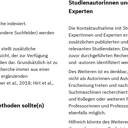
Studienautorinnen un
Experten
he indexiert.
Die Kontaktaufnahme mit St
 andere Suchfelder) werden
Expertinnen und Experten erm
zusätzlichen publizierten und
stellt zusätzliche
relevanten Studiendaten. Di
icht, der zur Verfügung
zuvor durchgeführten Recher
en dar. Grundsätzlich ist zu
und -autoren identifiziert we
cherche immer aus einer
Des Weiteren ist es denkbar,
n ergänzenden
nicht als Autorinnen und Aut
 et al., 2018; Hirt et al.,
Erscheinung treten und nach
Suchmaschinen recherchiert 
und Kollegen oder weiteren
thoden sollte(n)
Professorinnen und Professo
ebenfalls möglich.
Hilfreich könnte des Weiter