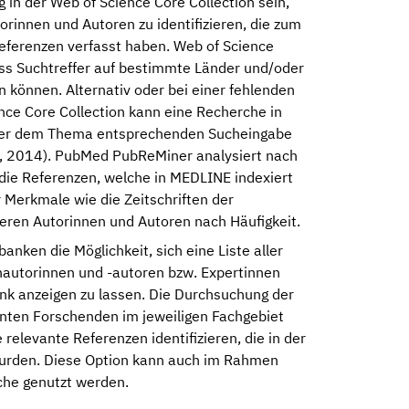
in der Web of Science Core Collection sein,
innen und Autoren zu identifizieren, die zum
ferenzen verfasst haben. Web of Science
dass Suchtreffer auf bestimmte Länder und/oder
 können. Alternativ oder bei einer fehlenden
nce Core Collection kann eine Recherche in
er dem Thema entsprechenden Sucheingabe
r, 2014). PubMed PubReMiner analysiert nach
 die Referenzen, welche in MEDLINE indexiert
r Merkmale wie die Zeitschriften der
deren Autorinnen und Autoren nach Häufigkeit.
anken die Möglichkeit, sich eine Liste aller
nautorinnen und -autoren bzw. Expertinnen
nk anzeigen zu lassen. Die Durchsuchung der
nnten Forschenden im jeweiligen Fachgebiet
relevante Referenzen identifizieren, die in der
wurden. Diese Option kann auch im Rahmen
che genutzt werden.