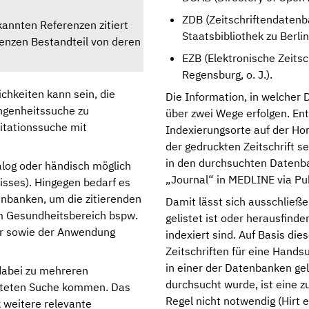
ZDB (Zeitschriftendatenb
annten Referenzen zitiert
Staatsbibliothek zu Berlin, 
renzen Bestandteil von deren
EZB (Elektronische Zeitsc
Regensburg, o. J.).
ichkeiten kann sein, die
Die Information, in welcher D
ngenheitssuche zu
über zwei Wege erfolgen. Ent
Zitationssuche mit
Indexierungsorte auf der Hom
der gedruckten Zeitschrift se
in den durchsuchten Datenba
alog oder händisch möglich
„Journal“ in MEDLINE via P
nisses). Hingegen bedarf es
enbanken, um die zitierenden
Damit lässt sich ausschließe
 im Gesundheitsbereich bspw.
gelistet ist oder herausfinde
ar sowie der Anwendung
indexiert sind. Auf Basis di
Zeitschriften für eine Hand
in einer der Datenbanken ge
dabei zu mehreren
durchsucht wurde, ist eine zu
chteten Suche kommen. Das
Regel nicht notwendig (Hirt e
 weitere relevante