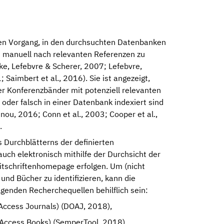
en Vorgang, in den durchsuchten Datenbanken
en manuell nach relevanten Referenzen zu
ke, Lefebvre & Scherer, 2007; Lefebvre,
Saimbert et al., 2016). Sie ist angezeigt,
er Konferenzbänder mit potenziell relevanten
 oder falsch in einer Datenbank indexiert sind
ou, 2016; Conn et al., 2003; Cooper et al.,
.
s Durchblätterns der definierten
auch elektronisch mithilfe der Durchsicht der
eitschriftenhomepage erfolgen. Um (nicht
 und Bücher zu identifizieren, kann die
lgenden Recherchequellen behilflich sein:
Access Journals) (DOAJ, 2018),
 Access Books) (SemperTool, 2018),