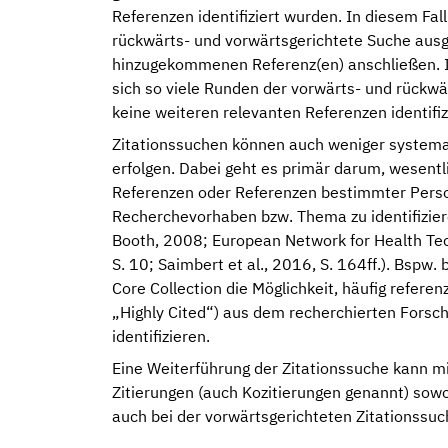
Referenzen identifiziert wurden. In diesem Fall
rückwärts- und vorwärtsgerichtete Suche aus
hinzugekommenen Referenz(en) anschließen. I
sich so viele Runden der vorwärts- und rückwä
keine weiteren relevanten Referenzen identifi
Zitationssuchen können auch weniger systema
erfolgen. Dabei geht es primär darum, wesent
Referenzen oder Referenzen bestimmter Perso
Recherchevorhaben bzw. Thema zu identifizier
Booth, 2008; European Network for Health T
S. 10; Saimbert et al., 2016, S. 164ff.). Bspw.
Core Collection die Möglichkeit, häufig referen
„Highly Cited“) aus dem recherchierten Forsc
identifizieren.
Eine Weiterführung der Zitationssuche kann mi
Zitierungen (auch Kozitierungen genannt) sowo
auch bei der vorwärtsgerichteten Zitationssuc