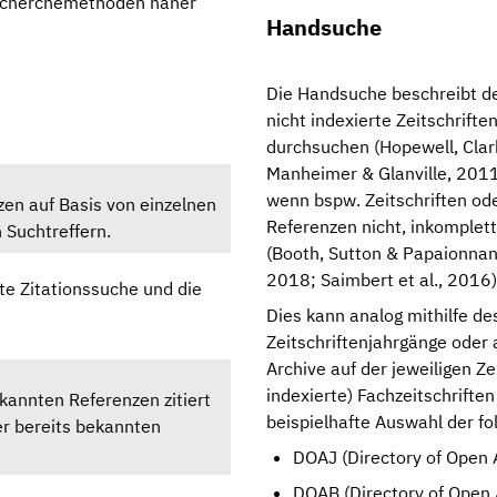
Recherchemethoden näher
Handsuche
Die Handsuche beschreibt d
nicht indexierte Zeitschrift
durchsuchen (Hopewell, Clar
Manheimer & Glanville, 2011; 
wenn bspw. Zeitschriften od
zen auf Basis von einzelnen
Referenzen nicht, inkomplett
 Suchtreffern.
(Booth, Sutton & Papaionnann
2018; Saimbert et al., 2016)
ete Zitationssuche und die
Dies kann analog mithilfe de
Zeitschriftenjahrgänge oder 
Archive auf der jeweiligen Z
indexierte) Fachzeitschriften
kannten Referenzen zitiert
beispielhafte Auswahl der fo
er bereits bekannten
DOAJ (Directory of Open 
DOAB (Directory of Open