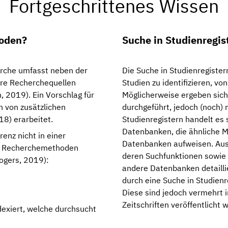
Fortgeschrittenes Wissen
oden?
Suche in Studienregis
herche umfasst neben der
Die Suche in Studienregister
ere Recherchequellen
Studien zu identifizieren, vo
, 2019). Ein Vorschlag für
Möglicherweise ergeben sich
n von zusätzlichen
durchgeführt, jedoch (noch) n
8) erarbeitet.
Studienregistern handelt es 
Datenbanken, die ähnliche 
enz nicht in einer
Datenbanken aufweisen. Aus
de Recherchemethoden
deren Suchfunktionen sowie 
ogers, 2019):
andere Datenbanken detaillie
durch eine Suche in Studienre
Diese sind jedoch vermehrt i
Zeitschriften veröffentlicht
ndexiert, welche durchsucht