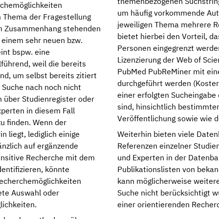
themenbezogenen Suchstring 
rchemöglichkeiten
um häufig vorkommende Autor
m Thema der Fragestellung
jeweiligen Thema mehrere Re
 im Zusammenhang stehenden
bietet hierbei den Vorteil, 
i einem sehr neuen bzw.
Personen eingegrenzt werden
int bspw. eine
Lizenzierung der Web of Scie
führend, weil die bereits
PubMed PubReMiner mit ein
d, um selbst bereits zitiert
durchgeführt werden (Koste
e Suche nach noch nicht
einer erfolgten Sucheingabe
n über Studienregister oder
sind, hinsichtlich bestimmte
perten in diesem Fall
Veröffentlichung sowie wie 
u finden. Wenn der
liegt, lediglich einige
Weiterhin bieten viele Datenb
gänzlich auf ergänzende
Referenzen einzelner Studie
ensitive Recherche mit dem
und Experten in der Datenba
dentifizieren, könnte
Publikationslisten von beka
Recherchemöglichkeiten
kann möglicherweise weitere 
dete Auswahl oder
Suche nicht berücksichtigt 
ichkeiten.
einer orientierenden Recher