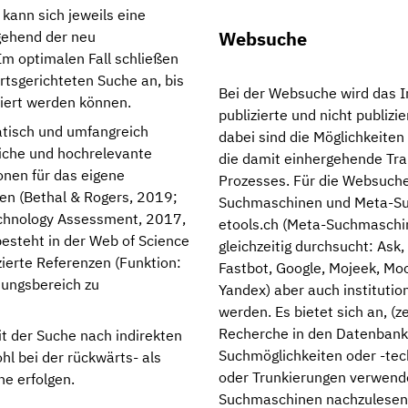
 kann sich jeweils eine
Websuche
gehend der neu
m optimalen Fall schließen
rtsgerichteten Suche an, bis
Bei der Websuche wird das I
ziert werden können.
publizierte und nicht publiz
tisch und umfangreich
dabei sind die Möglichkeite
liche und hochrelevante
die damit einhergehende Tr
nen für das eigene
Prozesses. Für die Websuche
en (Bethal & Rogers, 2019;
Suchmaschinen und Meta-Suc
echnology Assessment, 2017,
etools.ch (Meta-Suchmaschi
 besteht in der Web of Science
gleichzeitig durchsucht: Ask
zierte Referenzen (Funktion:
Fastbot, Google, Mojeek, Moo
hungsbereich zu
Yandex) aber auch instituti
werden. Es bietet sich an, (
Recherche in den Datenbanke
t der Suche nach indirekten
Suchmöglichkeiten oder -tec
hl bei der rückwärts- als
oder Trunkierungen verwendet
he erfolgen.
Suchmaschinen nachzulesen. 