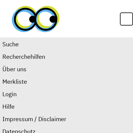
Zum Inhalt springen
Op
Suche
Recherchehilfen
Detailansicht
AWMF Leitlinien-
Über uns
Register
Merkliste
Login
Arbeitsgemeinschaft der
Hilfe
Impressum / Disclaimer
Wissenschaftlichen
Datenschutz