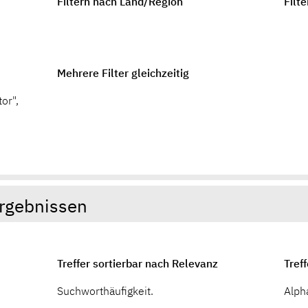
Filtern nach Land/Region
Filt
Mehrere Filter gleichzeitig
tor",
ergebnissen
Treffer sortierbar nach Relevanz
Tref
Suchworthäufigkeit.
Alph