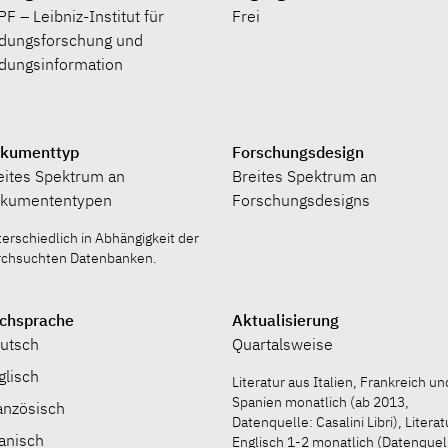
PF – Leibniz-Institut für
Frei
ldungsforschung und
ldungsinformation
kumenttyp
Forschungsdesign
eites Spektrum an
Breites Spektrum an
kumententypen
Forschungsdesigns
erschiedlich in Abhängigkeit der
rchsuchten Datenbanken.
chsprache
Aktualisierung
utsch
Quartalsweise
glisch
Literatur aus Italien, Frankreich un
Spanien monatlich (ab 2013,
anzösisch
Datenquelle: Casalini Libri), Literat
anisch
Englisch 1-2 monatlich (Datenquel