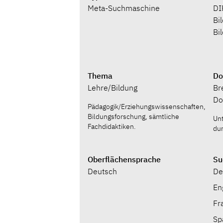
Meta-Suchmaschine
DI
Bi
Bi
Thema
Do
Lehre/​Bildung
Br
Do
Pädagogik/Erziehungswissenschaften,
Bildungsforschung, sämtliche
Unt
Fachdidaktiken.
du
Oberflächensprache
Su
Deutsch
De
En
Fr
Sp