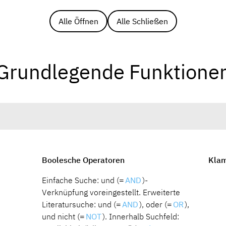
Alle Öffnen
Alle Schließen
Grundlegende Funktione
Boolesche Operatoren
Kla
Einfache Suche: und (=
AND
)-
Verknüpfung voreingestellt. Erweiterte
Literatursuche: und (=
AND
), oder (=
OR
),
und nicht (=
NOT
). Innerhalb Suchfeld: