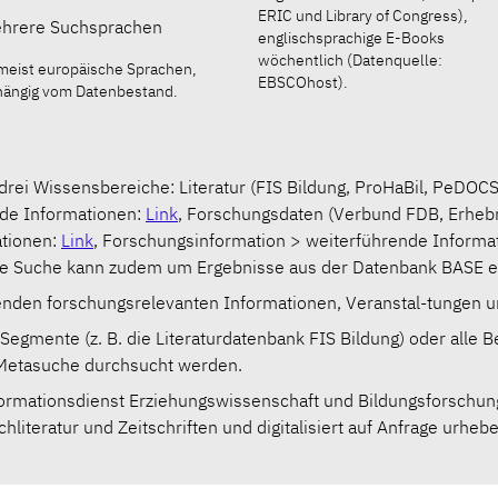
ERIC und Library of Congress),
hrere Suchsprachen
englischsprachige E-Books
wöchentlich (Datenquelle:
meist europäische Sprachen,
EBSCOhost).
hängig vom Datenbestand.
drei Wissensbereiche: Literatur (FIS Bildung, ProHaBil, PeDOC
nde Informationen:
Link
, Forschungsdaten (Verbund FDB, Erheb
ationen:
Link
, Forschungsinformation > weiterführende Informa
e Suche kann zudem um Ergebnisse aus der Datenbank BASE e
renden forschungsrelevanten Informationen, Veranstal-tungen
Segmente (z. B. die Literaturdatenbank FIS Bildung) oder alle B
 Metasuche durchsucht werden.
nformationsdienst Erziehungswissenschaft und Bildungsforschun
hliteratur und Zeitschriften und digitalisiert auf Anfrage urheb