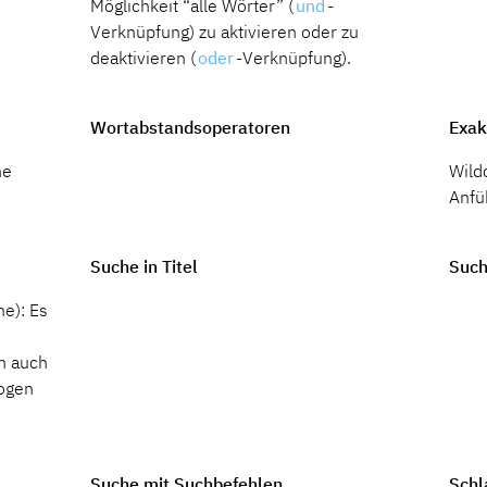
Möglichkeit “alle Wörter” (
und
-
Verknüpfung) zu aktivieren oder zu
deaktivieren (
oder
-Verknüpfung).
Wortabstandsoperatoren
Exak
ne
Wild
Anfü
Suche in Titel
Such
he): Es
m auch
ogen
Suche mit Suchbefehlen
Schl