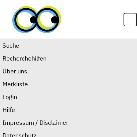
Zum Inhalt springen
Op
Suche
Recherchehilfen
Detailansicht
PBSC
Über uns
Merkliste
Psychology and
Login
Hilfe
Behavioral Sciences
Impressum / Disclaimer
Collection
Datenschutz