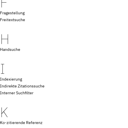
F
Fragestellung
Freitextsuche
H
Handsuche
I
Indexierung
Indirekte Zitationssuche
Interner Suchfilter
K
Ko-zitierende Referenz