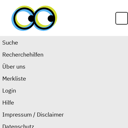
Zum Inhalt springen
Op
Suche
Recherchehilfen
Recherchehilfen
Über uns
Merkliste
Rechercheschritte
Login
Rechercheprotokoll
Glossar
Hilfe
Impressum / Disclaimer
Datenschutz