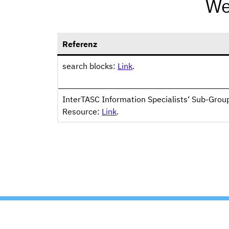
We
Referenz
search blocks:
Link
.
InterTASC Information Specialists‘ Sub-Group
Resource:
Link
.