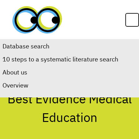
Skip to content
Op
Database search
10 steps to a systematic literature search
Detailed view
BEME
About us
Overview
Best Evidence Medical
Education