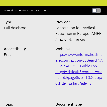
Date of last update: 02. Oct 2023
Type
Provider
Full database
Association for Medical
Education in Europe (AMEE)
/ Taylor & Francis
Accessibility
Weblink
Free
https://www.informahealthc
are.com/action/doSearch?A
llField=BEME+Guide+no.+&
target=default&content=sta
ndard&pageSize=10&subje
ctTitle=&startPage=8
Topic
Document type