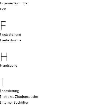
Externer Suchfilter
EZB
F
Fragestellung
Freitextsuche
H
Handsuche
I
Indexierung
Indirekte Zitationssuche
Interner Suchfilter