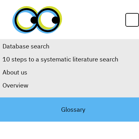
Skip to content
Op
Database search
10 steps to a systematic literature search
Search aids
About us
Overview
Search steps
Search protocol
Glossary