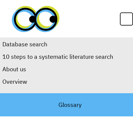
Skip to content
Op
Database search
10 steps to a systematic literature search
Search aids
About us
Overview
Search steps
Search protocol
Glossary