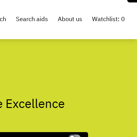
ch
Search aids
About us
Watchlist: 0
e Excellence