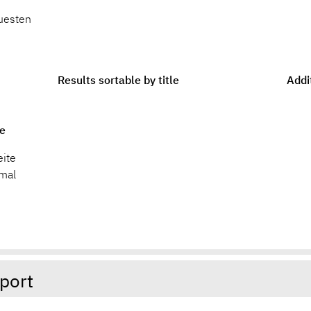
uesten
Results sortable by title
Addi
ge
eite
nmal
port