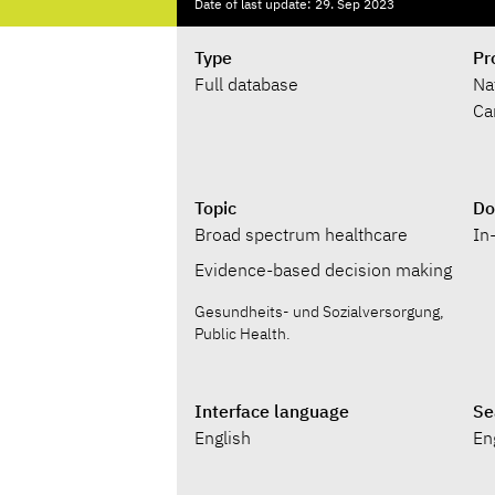
Date of last update: 29. Sep 2023
Type
Pr
Full database
Na
Ca
Topic
Do
Broad spectrum healthcare
In
Evidence-based decision making
Gesundheits- und Sozialversorgung,
Public Health.
Interface language
Se
English
En