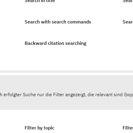
Search in title
Sear
Search with search commands
Sear
Backward citation searching
rfolgter Suche nur die Filter angezeigt, die relevant sind (bsp
Filter by topic
Filt