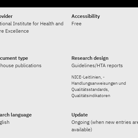
ovider
Accessibility
tional Institute for Health and
Free
re Excellence
cument type
Research design
-house publications
Guidelines/HTA reports
NICE-Leitlinien, -
Handlungsanweisungen und
Qualitätsstandards,
Qualitätsindikatoren
arch language
Update
glish
Ongoing (when new entries ar
available)