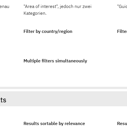
genau
"Area of interest", jedoch nur zwei
"Gui
Kategorien.
Filter by country/region
Filt
Multiple filters simultaneously
lts
Results sortable by relevance
Resu