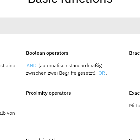
Boolean operators
Brac
st eine
AND
(automatisch standardmäßig
zwischen zwei Begriffe gesetzt),
OR
.
Proximity operators
Exac
e
Mitt
alb von